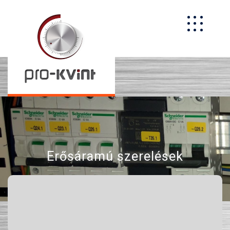
Erősáramú szerelések